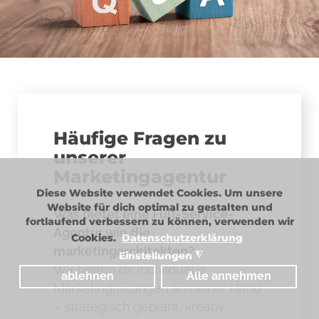
Häufige Fragen zu
unserer
Marketingagentur
Diese Website verwendet Cookies. Um unsere
Website für dich optimal zu gestalten und
Was bietet eine Full-Service-
fortlaufend verbessern zu können, verwenden wir
Agentur wie die
Cookies.
Datenschutzerklärung
marketingarchitekten?
Einstellungen
◮
Wir bieten dir individuelle
ablehnen
Alle annehmen
Marketinglösungen aus einer Hand
– strategisch geplant, kreativ