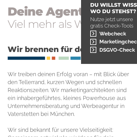
DU WILLST WISS
Deine
Agentur
WO DU STEHST?
Nutze jetzt unsere
Viel mehr als
Werbung
gratis Check-Tools
Webcheck
Marketingchec
Wir brennen für deine Sache
DSGVO-Check
Wir treiben deinen Erfolg voran – mit Blick über
den Tellerrand, kurzen Wegen und schnellen
Reaktionszeiten. Wir marketingarchitekten sind
ein inhabergeführtes, kleines Powerhouse aus
Unternehmensberatung und Werbeagentur in
Vaterstetten bei München.
Wir sind bekannt für unsere Vielseitigkeit: