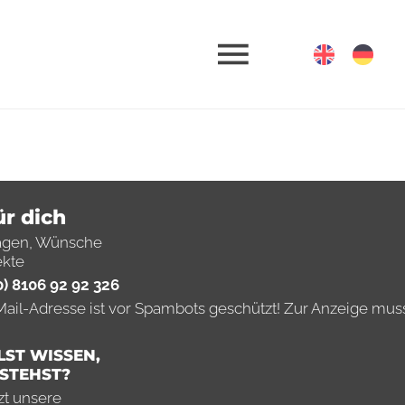
ür dich
ferenzen
agen, Wünsche
ekte
0) 8106 92 92 326
 Specials
ail-Adresse ist vor Spambots geschützt! Zur Anzeige muss 
LST WISSEN,
STEHST?
zt unsere