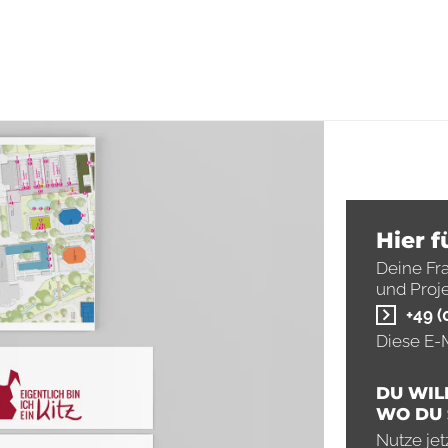
Hier f
Re
Deine Fr
und Proj
+49 (
für
Diese E-M
DU WIL
WO DU 
Nutze jet