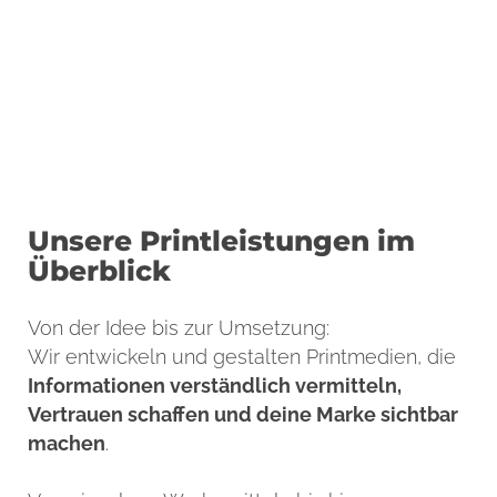
für den Einsatz beim kaufkräftigen
Kundensegment – die marketingarchitekten
entwerfen für dich alles nach deinen
Wünschen und Vorstellungen. Keep it simple
lautet die Devise, kurz, prägnant und einfach,
dafür umso hochwertiger – so muss es sein.
Unsere Printleistungen im
Überblick
Von der Idee bis zur Umsetzung:
Wir entwickeln und gestalten Printmedien, die
Informationen verständlich vermitteln,
Vertrauen schaffen und deine Marke sichtbar
machen
.