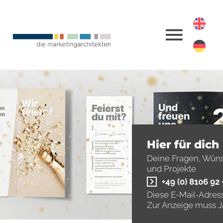
Hier für dich
Deine Fragen, Wün
und Projekte
+49 (0) 8106 92
Diese E-Mail-Adress
Zur Anzeige muss Ja