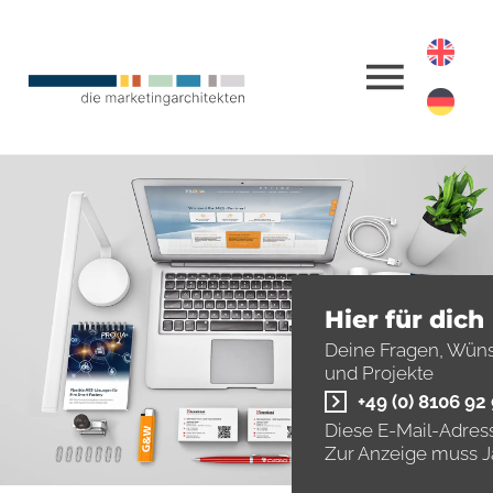
Hier für dich
Deine Fragen, Wün
und Projekte
+49 (0) 8106 92
Diese E-Mail-Adress
Zur Anzeige muss Ja