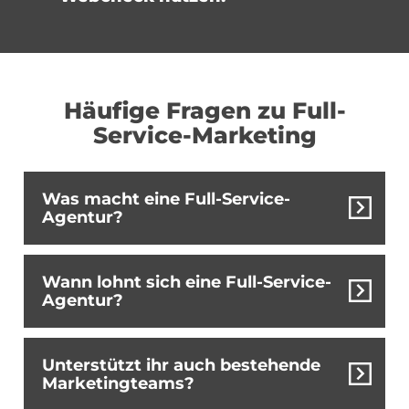
Häufige Fragen zu Full-
Service-Marketing
Was macht eine Full-Service-
Agentur?
Eine Full-Service-Agentur unterstützt
Wann lohnt sich eine Full-Service-
Unternehmen bei allen Marketingthemen
Agentur?
– von Strategie, Webdesign und SEO bis
hin zu Social Media, Printmedien,
Eine Full-Service-Agentur lohnt sich
Unterstützt ihr auch bestehende
Kampagnen und Markenentwicklung. Ziel
immer dann, wenn Marketing nicht aus
Marketingteams?
ist ein einheitlicher Auftritt und eine
einzelnen Maßnahmen bestehen soll,