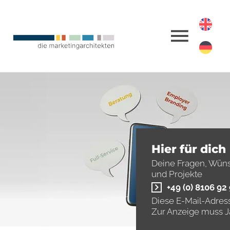
Hier für dich
Deine Fragen, Wün
und Projekte
+49 (0) 8106 92
Diese E-Mail-Adress
Zur Anzeige muss Ja