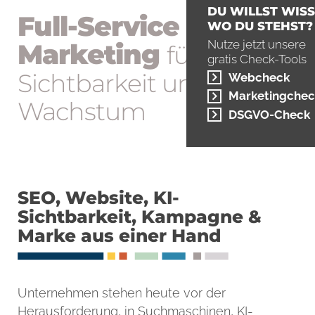
DU WILLST WISS
Full-Service
WO DU STEHST?
Nutze jetzt unsere
Marketing
für mehr
gratis Check-Tools
Sichtbarkeit und
Webcheck
Marketingchec
Wachstum
DSGVO-Check
SEO, Website, KI-
Sichtbarkeit, Kampagne &
Marke aus einer Hand
Unternehmen stehen heute vor der
Herausforderung, in Suchmaschinen, KI-