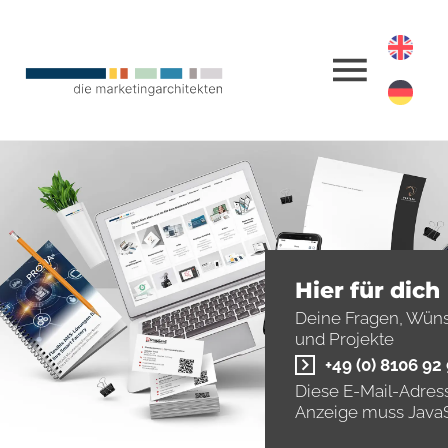
Hier für dich
Deine Fragen, Wün
und Projekte
+49 (0) 8106 92
Diese E-Mail-Adress
Anzeige muss JavaSc