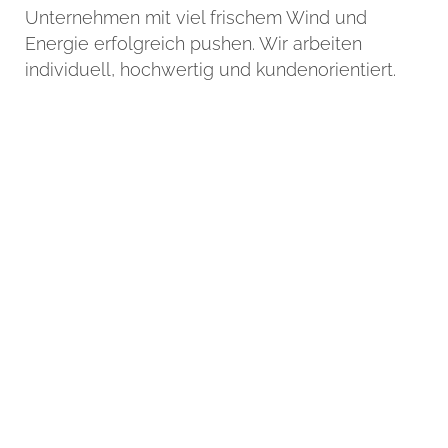
Unternehmen mit viel frischem Wind und
Energie erfolgreich pushen. Wir arbeiten
individuell, hochwertig und kundenorientiert.
Du musst Cookies akzeptieren und neu laden,
um diesen Inhalt zu sehen.
Bei uns geht's rund
Ein Jahr voller spannender Projekte
und erfolgreich gelöster
Herausforderungen - unser Video