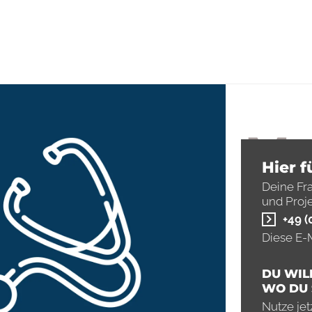
Ma
Hier f
He
Deine Fr
und Proj
+49 (
Fit
Diese E-M
DU WIL
Pra
WO DU 
Nutze jet