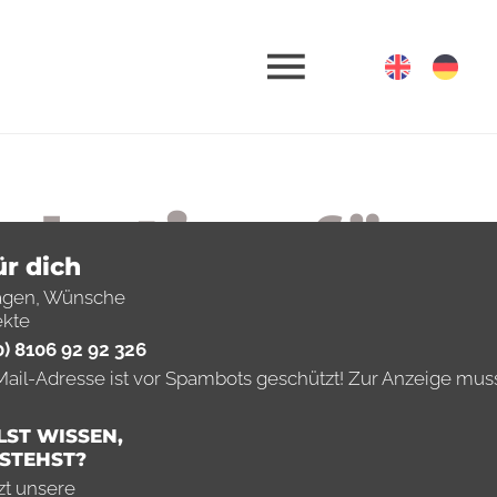
rketing für
ür dich
il­berufe
agen, Wünsche
ekte
0) 8106 92 92 326
ness für die
ail-Adresse ist vor Spambots geschützt! Zur Anzeige muss 
LST WISSEN,
xis!
STEHST?
zt unsere