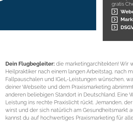
gratis Ch
Web
Mark
DSG
Dein Flugbegleiter:
die marketingarchitekten! Wir 
Heilpraktiker nach einem langen Arbeitstag, nach 
Fallpauschalen und IGeL-Leistungen wünschen, was 
deiner Webseite und dem Praxismarketing abnimmt.
anderen beliebigen Standort in Deutschland. Eine 
Leistung ins rechte Praxislicht rückt. Jemanden, der
wirst und der sich natürlich am Gesundheitsmarkt a
kannst du auf hochwertiges Praxismarketing für all