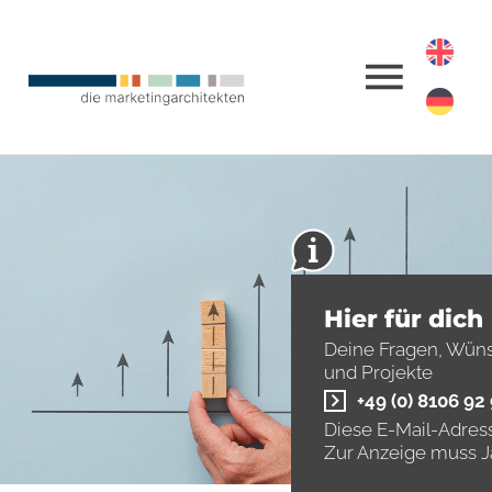
Hier für dich
Deine Fragen, Wün
und Projekte
+49 (0) 8106 92
Diese E-Mail-Adress
Zur Anzeige muss Ja