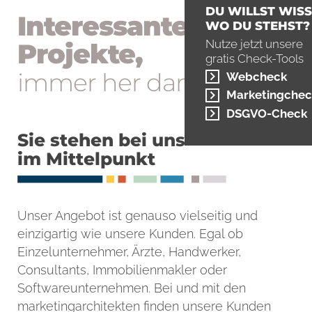
DU WILLST WISS
Interessan­te ­
WO DU STEHST?
Nutze jetzt unsere
Projekte,
gratis Check-Tools
immer her damit!
Webcheck
Marketingchec
DSGVO-Check
Sie stehen bei uns
im Mittelpunkt
Unser Angebot ist genauso vielseitig und
einzigartig wie unsere Kunden. Egal ob
Einzelunternehmer, Ärzte, Handwerker,
Consultants, Immobilienmakler oder
Softwareunternehmen. Bei und mit den
marketingarchitekten finden unsere Kunden