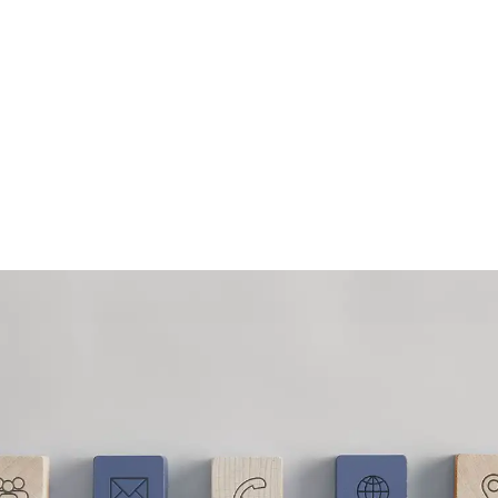
absolute Kosten und Termintreue
Wir freuen uns auf die Zusammenarbeit mit
Ihnen! Rufen Sie uns an und vereinbaren Sie
Ihren ersten unverbindlichen Geprächstermin.
noch mehr Vorteile