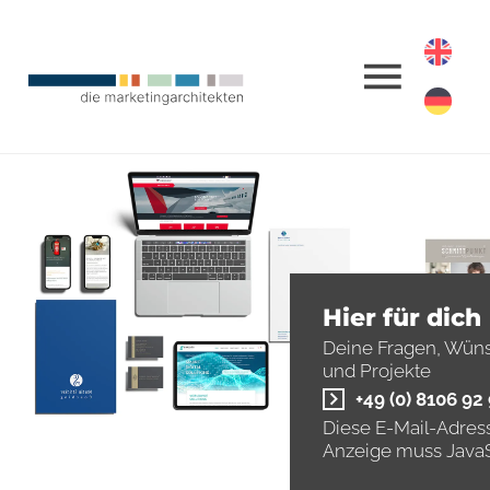
Hier für dich
Deine Fragen, Wün
und Projekte
+49 (0) 8106 92
Diese E-Mail-Adress
Anzeige muss JavaSc