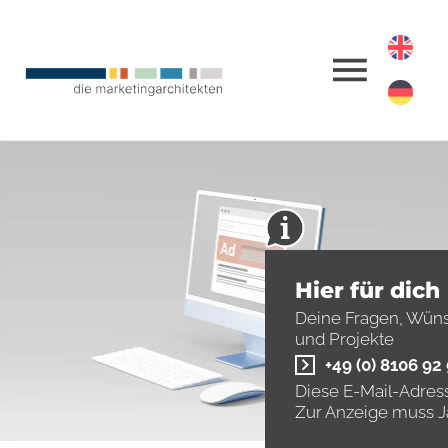
Hier für dich
Deine Fragen, Wün
und Projekte
+49 (0) 8106 92
Diese E-Mail-Adress
Zur Anzeige muss Ja