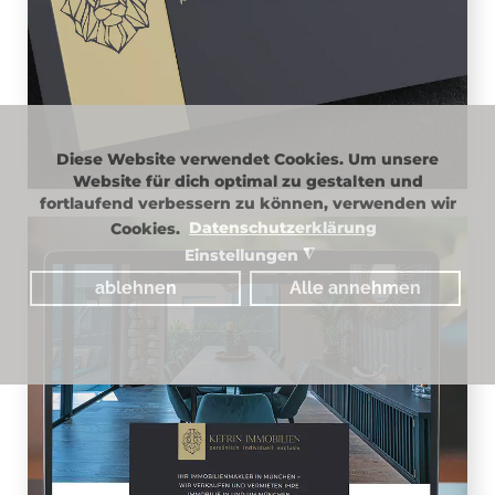
Unternehmerin selbst. Der Löwe steht
als ein Sinnbild für naturgegebene
Stärke und Gewandtheit.
Diese Website verwendet Cookies. Um unsere
Website für dich optimal zu gestalten und
fortlaufend verbessern zu können, verwenden wir
Cookies.
Datenschutzerklärung
Einstellungen
◮
ablehnen
Alle annehmen
WEBSITE
Mit Herzblut haben wir einen neuen
Webauftritt gestaltet, umsetzt und
suchmaschinenoptimiert. Ganz
individuell haben wir die
Besonderheiten des Unternehmens
herausgearbeitet und im Design