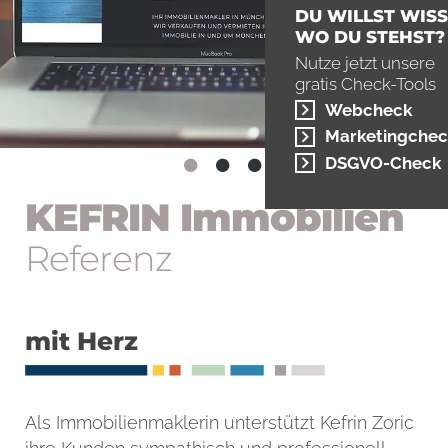
DU WILLST WISS
WO DU STEHST?
Nutze jetzt unsere
gratis Check-Tools
Webcheck
Marketingchec
DSGVO-Check
KEFRIN Immo­bilien
Referenz
mit Herz
Als Immobilienmaklerin unterstützt Kefrin Zoric