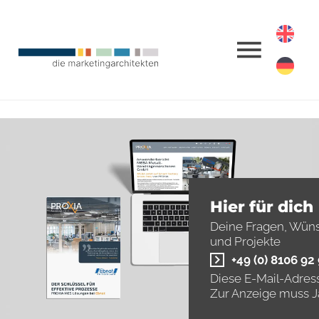
Hier für dich
Deine Fragen, Wün
und Projekte
+49 (0) 8106 92
Diese E-Mail-Adress
Zur Anzeige muss Ja