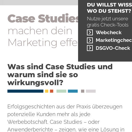
DU WILLST WISS
WO DU STEHST?
Case Studies
Nutze jetzt unsere
gratis Check-Tools
machen dein
Webcheck
Marketing ­effektiver
Marketingchec
DSGVO-Check
Was sind Case Studies und
warum sind sie so
wirkungsvoll?
Erfolgsgeschichten aus der Praxis überzeugen
potenzielle Kunden mehr als jede
Werbebotschaft. Case Studies – oder
Anwenderberichte – zeigen, wie eine Lösung in