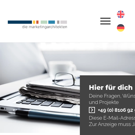
Hier für dich
Deine Fragen, Wün
und Projekte
+49 (0) 8106 92
Diese E-Mail-Adress
Zur Anzeige muss Ja