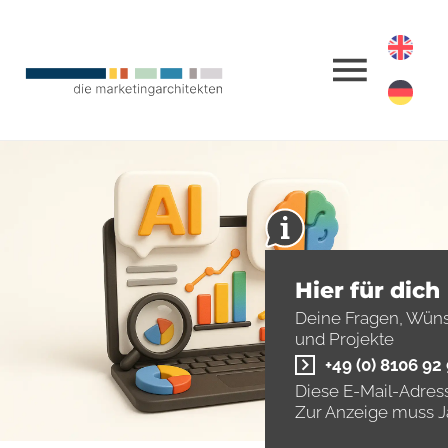
Hier für dich
Deine Fragen, Wün
und Projekte
+49 (0) 8106 92
Diese E-Mail-Adress
Zur Anzeige muss Ja